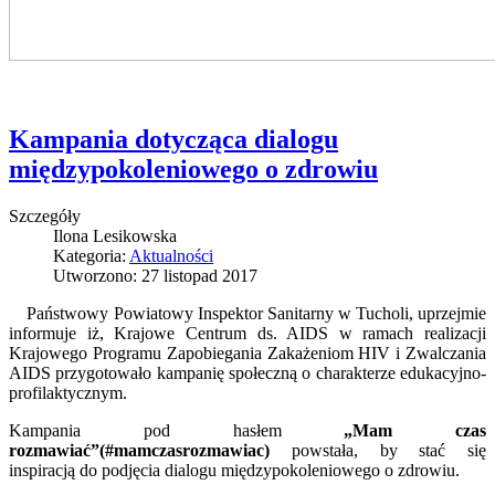
Kampania dotycząca dialogu
międzypokoleniowego o zdrowiu
Szczegóły
Ilona Lesikowska
Kategoria:
Aktualności
Utworzono: 27 listopad 2017
Państwowy Powiatowy Inspektor Sanitarny w Tucholi, uprzejmie
informuje iż, Krajowe Centrum ds. AIDS w ramach realizacji
Krajowego Programu Zapobiegania Zakażeniom HIV i Zwalczania
AIDS przygotowało kampanię społeczną o charakterze edukacyjno-
profilaktycznym.
Kampania pod hasłem
„Mam czas
rozmawiać”(#mamczasrozmawiac)
powstała, by stać się
inspiracją do podjęcia dialogu międzypokoleniowego o zdrowiu.