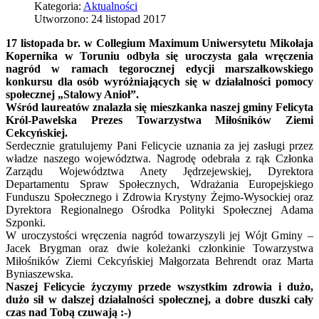
Kategoria:
Aktualności
Utworzono: 24 listopad 2017
17 listopada br. w Collegium Maximum Uniwersytetu Mikołaja
Kopernika w Toruniu odbyła się uroczysta gala wręczenia
nagród w ramach tegorocznej edycji marszałkowskiego
konkursu dla osób wyróżniających się w działalności pomocy
społecznej „Stalowy Anioł”.
Wśród laureatów znalazła się mieszkanka naszej gminy Felicyta
Król-Pawelska Prezes Towarzystwa Miłośników Ziemi
Cekcyńskiej.
Serdecznie gratulujemy Pani Felicycie uznania za jej zasługi przez
władze naszego województwa. Nagrodę odebrała z rąk Członka
Zarządu Województwa Anety Jędrzejewskiej, Dyrektora
Departamentu Spraw Społecznych, Wdrażania Europejskiego
Funduszu Społecznego i Zdrowia Krystyny Żejmo-Wysockiej oraz
Dyrektora Regionalnego Ośrodka Polityki Społecznej Adama
Szponki.
W uroczystości wręczenia nagród towarzyszyli jej Wójt Gminy –
Jacek Brygman oraz dwie koleżanki członkinie Towarzystwa
Miłośników Ziemi Cekcyńskiej Małgorzata Behrendt oraz Marta
Byniaszewska.
Naszej Felicycie życzymy przede wszystkim zdrowia i dużo,
dużo sił w dalszej działalności społecznej, a dobre duszki cały
czas nad Tobą czuwają :-)