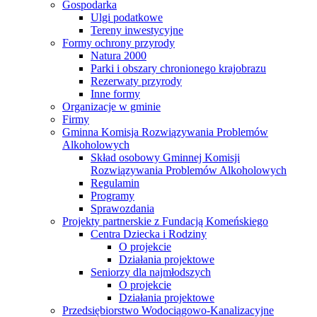
Gospodarka
Ulgi podatkowe
Tereny inwestycyjne
Formy ochrony przyrody
Natura 2000
Parki i obszary chronionego krajobrazu
Rezerwaty przyrody
Inne formy
Organizacje w gminie
Firmy
Gminna Komisja Rozwiązywania Problemów
Alkoholowych
Skład osobowy Gminnej Komisji
Rozwiązywania Problemów Alkoholowych
Regulamin
Programy
Sprawozdania
Projekty partnerskie z Fundacją Komeńskiego
Centra Dziecka i Rodziny
O projekcie
Działania projektowe
Seniorzy dla najmłodszych
O projekcie
Działania projektowe
Przedsiębiorstwo Wodociągowo-Kanalizacyjne