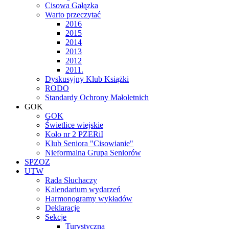
Cisowa Gałązka
Warto przeczytać
2016
2015
2014
2013
2012
2011.
Dyskusyjny Klub Książki
RODO
Standardy Ochrony Małoletnich
GOK
GOK
Świetlice wiejskie
Koło nr 2 PZERiI
Klub Seniora "Cisowianie"
Nieformalna Grupa Seniorów
SPZOZ
UTW
Rada Słuchaczy
Kalendarium wydarzeń
Harmonogramy wykładów
Deklaracje
Sekcje
Turystyczna