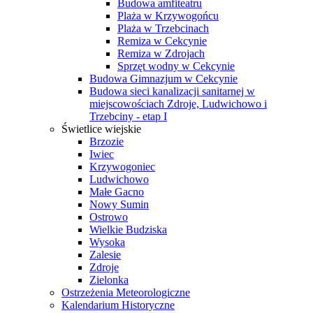
Budowa amfiteatru
Plaża w Krzywogońcu
Plaża w Trzebcinach
Remiza w Cekcynie
Remiza w Zdrojach
Sprzęt wodny w Cekcynie
Budowa Gimnazjum w Cekcynie
Budowa sieci kanalizacji sanitarnej w
miejscowościach Zdroje, Ludwichowo i
Trzebciny - etap I
Świetlice wiejskie
Brzozie
Iwiec
Krzywogoniec
Ludwichowo
Małe Gacno
Nowy Sumin
Ostrowo
Wielkie Budziska
Wysoka
Zalesie
Zdroje
Zielonka
Ostrzeżenia Meteorologiczne
Kalendarium Historyczne