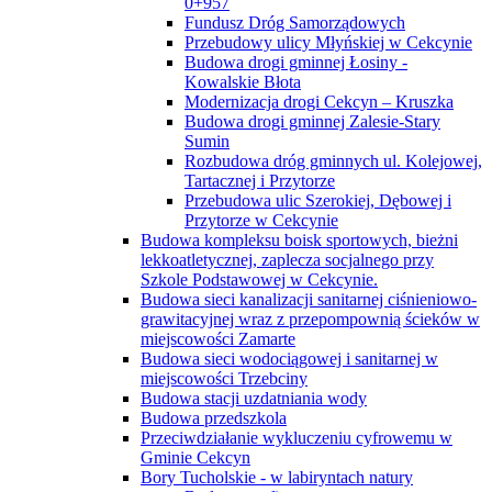
0+957
Fundusz Dróg Samorządowych
Przebudowy ulicy Młyńskiej w Cekcynie
Budowa drogi gminnej Łosiny -
Kowalskie Błota
Modernizacja drogi Cekcyn – Kruszka
Budowa drogi gminnej Zalesie-Stary
Sumin
Rozbudowa dróg gminnych ul. Kolejowej,
Tartacznej i Przytorze
Przebudowa ulic Szerokiej, Dębowej i
Przytorze w Cekcynie
Budowa kompleksu boisk sportowych, bieżni
lekkoatletycznej, zaplecza socjalnego przy
Szkole Podstawowej w Cekcynie.
Budowa sieci kanalizacji sanitarnej ciśnieniowo-
grawitacyjnej wraz z przepompownią ścieków w
miejscowości Zamarte
Budowa sieci wodociągowej i sanitarnej w
miejscowości Trzebciny
Budowa stacji uzdatniania wody
Budowa przedszkola
Przeciwdziałanie wykluczeniu cyfrowemu w
Gminie Cekcyn
Bory Tucholskie - w labiryntach natury