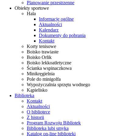
Planowanie przestrzenne
Obiekty sportowe
Hala
Informacje ogólne
Aktualności
Kalendarz
Dokumenty do pobrania
Kontakt
Korty tenisowe
Boisko trawiaste
Boisko Orlik
Boisko lekkoatletyczne
Ścianka wspinaczkowa
Minikręgielnia
Pole do minigolfa
Wypożyczalnia sprzętu wodnego
Kąpielisko
Biblioteka
Kontakt
Aktualności
O bibliotece
Z historii
Program Rozwoju Bibliotek
Biblioteka lubi smyka
Katalog on-line biblioteki