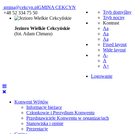
gmina@cekcyn.pl
GMINA CEKCYN
Tryb domyślny
+48 52 334 75 50
Tryb nocny
Kontrast
Jezioro Wielkie Cekcyńskie
Aa
(fot. Adam Chmara)
Aa
Aa
Fixed layout
Wide layout
A-
A
A+
Logowanie
Konwent Wójtów
Informacje bieżące
Członkowie i Prezydium Konwentu
Przedstawiciele Konwentu w organizacjach
Stanowiska i opinie
Prezentacje