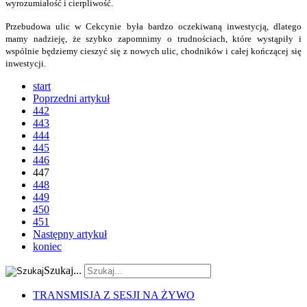
wyrozumiałość i cierpliwość.
Przebudowa ulic w Cekcynie była bardzo oczekiwaną inwestycją, dlatego
mamy nadzieję,
że szybko zapomnimy o trudnościach, które wystąpiły i
wspólnie będziemy cieszyć się
z nowych ulic, chodników i całej kończącej się
inwestycji.
start
Poprzedni artykuł
442
443
444
445
446
447
448
449
450
451
Następny artykuł
koniec
Szukaj...
TRANSMISJA Z SESJI NA ŻYWO