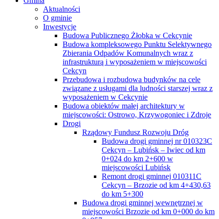
Gmina
Aktualności
O gminie
Inwestycje
Budowa Publicznego Żłobka w Cekcynie
Budowa kompleksowego Punktu Selektywnego
Zbierania Odpadów Komunalnych wraz z
infrastrukturą i wyposażeniem w miejscowości
Cekcyn
Przebudowa i rozbudowa budynków na cele
związane z usługami dla ludności starszej wraz z
wyposażeniem w Cekcynie
Budowa obiektów małej architektury w
miejscowości: Ostrowo, Krzywogoniec i Zdroje
Drogi
Rządowy Fundusz Rozwoju Dróg
Budowa drogi gminnej nr 010323C
Cekcyn – Lubińsk – Iwiec od km
0+024 do km 2+600 w
miejscowości Lubińsk
Remont drogi gminnej 010311C
Cekcyn – Brzozie od km 4+430,63
do km 5+300
Budowa drogi gminnej wewnętrznej w
miejscowości Brzozie od km 0+000 do km