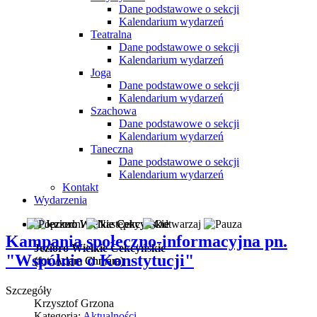
Dane podstawowe o sekcji
Kalendarium wydarzeń
Teatralna
Dane podstawowe o sekcji
Kalendarium wydarzeń
Joga
Dane podstawowe o sekcji
Kalendarium wydarzeń
Szachowa
Dane podstawowe o sekcji
Kalendarium wydarzeń
Taneczna
Dane podstawowe o sekcji
Kalendarium wydarzeń
Kontakt
Wydarzenia
Kampania społeczno-informacyjna pn.
Jezioro Wielkie Cekcyńskie
"Wspólnie o Konstytucji"
(fot. Adam Chmara)
(fot. Adam Chmara)
Szczegóły
Krzysztof Grzona
Kategoria:
Aktualności