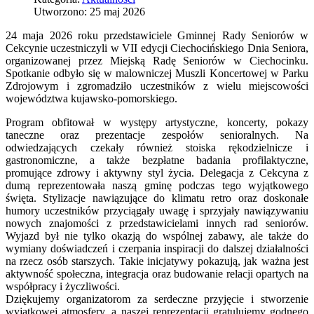
Utworzono: 25 maj 2026
24 maja 2026 roku przedstawiciele Gminnej Rady Seniorów w
Cekcynie uczestniczyli w VII edycji Ciechocińskiego Dnia Seniora,
organizowanej przez Miejską Radę Seniorów w Ciechocinku.
Spotkanie odbyło się w malowniczej Muszli Koncertowej w Parku
Zdrojowym i zgromadziło uczestników z wielu miejscowości
województwa kujawsko-pomorskiego.
Program obfitował w występy artystyczne, koncerty, pokazy
taneczne oraz prezentacje zespołów senioralnych. Na
odwiedzających czekały również stoiska rękodzielnicze i
gastronomiczne, a także bezpłatne badania profilaktyczne,
promujące zdrowy i aktywny styl życia. Delegacja z Cekcyna z
dumą reprezentowała naszą gminę podczas tego wyjątkowego
święta. Stylizacje nawiązujące do klimatu retro oraz doskonałe
humory uczestników przyciągały uwagę i sprzyjały nawiązywaniu
nowych znajomości z przedstawicielami innych rad seniorów.
Wyjazd był nie tylko okazją do wspólnej zabawy, ale także do
wymiany doświadczeń i czerpania inspiracji do dalszej działalności
na rzecz osób starszych. Takie inicjatywy pokazują, jak ważna jest
aktywność społeczna, integracja oraz budowanie relacji opartych na
współpracy i życzliwości.
Dziękujemy organizatorom za serdeczne przyjęcie i stworzenie
wyjątkowej atmosfery, a naszej reprezentacji gratulujemy godnego