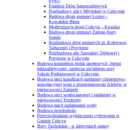
0+957
Fundusz Dróg Samorządowych
Przebudowy ulicy Młyńskiej w Cekcynie
Budowa drogi gminnej Łosiny -
Kowalskie Błota
Modernizacja drogi Cekcyn – Kruszka
Budowa drogi gminnej Zalesie-Stary
Sumin
Rozbudowa dróg gminnych ul. Kolejowej,
Tartacznej i Przytorze
Przebudowa ulic Szerokiej, Dębowej i
Przytorze w Cekcynie
Budowa kompleksu boisk sportowych, bieżni
lekkoatletycznej, zaplecza socjalnego przy
Szkole Podstawowej w Cekcynie.
Budowa sieci kanalizacji sanitarnej ciśnieniowo-
grawitacyjnej wraz z przepompownią ścieków w
miejscowości Zamarte
Budowa sieci wodociągowej i sanitarnej w
miejscowości Trzebciny
Budowa stacji uzdatniania wody
Budowa przedszkola
Przeciwdziałanie wykluczeniu cyfrowemu w
Gminie Cekcyn
Bory Tucholskie - w labiryntach natury