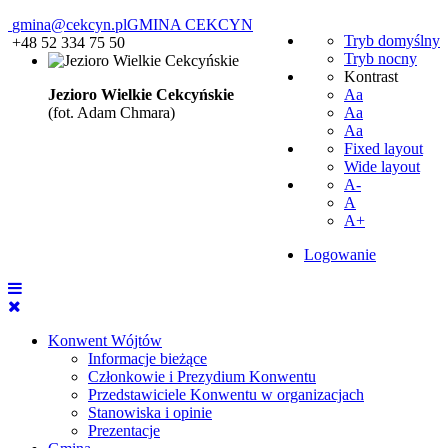
gmina@cekcyn.pl
GMINA CEKCYN
Tryb domyślny
+48 52 334 75 50
Tryb nocny
Kontrast
Jezioro Wielkie Cekcyńskie
Aa
(fot. Adam Chmara)
Aa
Aa
Fixed layout
Wide layout
A-
A
A+
Logowanie
Konwent Wójtów
Informacje bieżące
Członkowie i Prezydium Konwentu
Przedstawiciele Konwentu w organizacjach
Stanowiska i opinie
Prezentacje