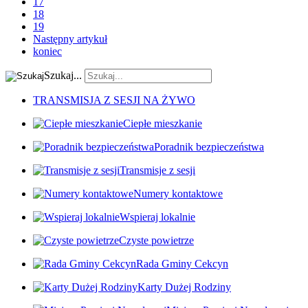
17
18
19
Następny artykuł
koniec
Szukaj...
TRANSMISJA Z SESJI NA ŻYWO
Ciepłe mieszkanie
Poradnik bezpieczeństwa
Transmisje z sesji
Numery kontaktowe
Wspieraj lokalnie
Czyste powietrze
Rada Gminy Cekcyn
Karty Dużej Rodziny