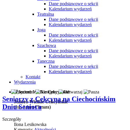
Dane podstawowe o sekcji
Kalendarium wydarzeń
Teatralna
Dane podstawowe o sekcji
Kalendarium wydarzeń
Joga
Dane podstawowe o sekcji
Kalendarium wydarzeń
Szachowa
Dane podstawowe o sekcji
Kalendarium wydarzeń
Taneczna
Dane podstawowe o sekcji
Kalendarium wydarzeń
Kontakt
Wydarzenia
Seniorzy z Cekcyna na Ciechocińskim
Jezioro Wielkie Cekcyńskie
Dniu Seniora
(fot. Adam Chmara)
(fot. Adam Chmara)
Szczegóły
Ilona Lesikowska
Kategoria:
Aktualności