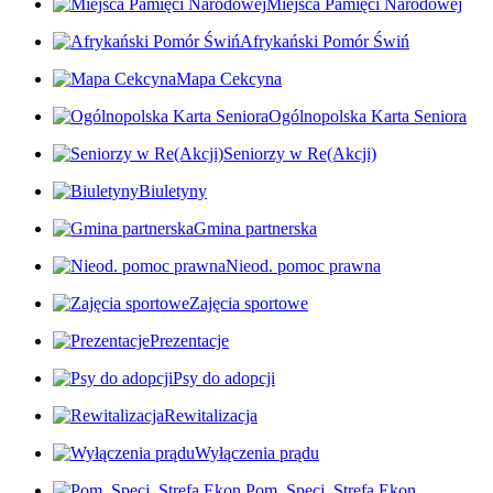
Miejsca Pamięci Narodowej
Afrykański Pomór Świń
Mapa Cekcyna
Ogólnopolska Karta Seniora
Seniorzy w Re(Akcji)
Biuletyny
Gmina partnerska
Nieod. pomoc prawna
Zajęcia sportowe
Prezentacje
Psy do adopcji
Rewitalizacja
Wyłączenia prądu
Pom. Specj. Strefa Ekon.