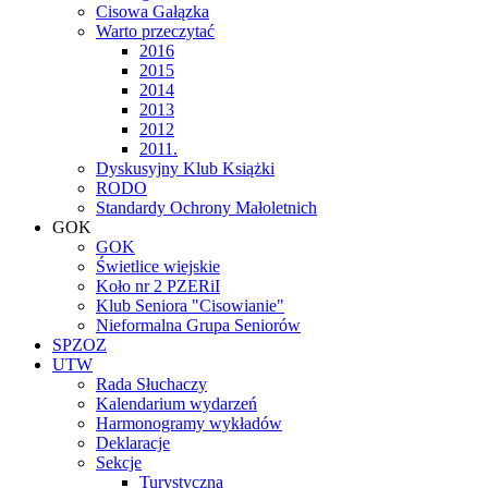
Cisowa Gałązka
Warto przeczytać
2016
2015
2014
2013
2012
2011.
Dyskusyjny Klub Książki
RODO
Standardy Ochrony Małoletnich
GOK
GOK
Świetlice wiejskie
Koło nr 2 PZERiI
Klub Seniora "Cisowianie"
Nieformalna Grupa Seniorów
SPZOZ
UTW
Rada Słuchaczy
Kalendarium wydarzeń
Harmonogramy wykładów
Deklaracje
Sekcje
Turystyczna