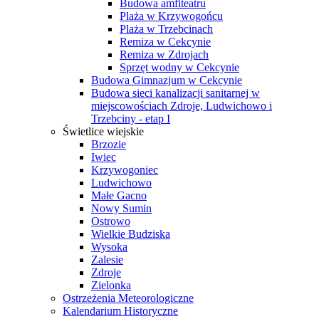
Budowa amfiteatru
Plaża w Krzywogońcu
Plaża w Trzebcinach
Remiza w Cekcynie
Remiza w Zdrojach
Sprzęt wodny w Cekcynie
Budowa Gimnazjum w Cekcynie
Budowa sieci kanalizacji sanitarnej w
miejscowościach Zdroje, Ludwichowo i
Trzebciny - etap I
Świetlice wiejskie
Brzozie
Iwiec
Krzywogoniec
Ludwichowo
Małe Gacno
Nowy Sumin
Ostrowo
Wielkie Budziska
Wysoka
Zalesie
Zdroje
Zielonka
Ostrzeżenia Meteorologiczne
Kalendarium Historyczne