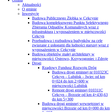
Gmina
Aktualności
O gminie
Inwestycje
Budowa Publicznego Żłobka w Cekcynie
Budowa kompleksowego Punktu Selektywnego
Zbierania Odpadów Komunalnych wraz z
infrastrukturą i wyposażeniem w miejscowości
Cekcyn
Przebudowa i rozbudowa budynków na cele
związane z usługami dla ludności starszej wraz z
wyposażeniem w Cekcynie
Budowa obiektów małej architektury w
miejscowości: Ostrowo, Krzywogoniec i Zdroje
Drogi
Rządowy Fundusz Rozwoju Dróg
Budowa drogi gminnej nr 010323C
Cekcyn – Lubińsk – Iwiec od km
0+024 do km 2+600 w
miejscowości Lubińsk
Remont drogi gminnej 010311C
Cekcyn – Brzozie od km 4+430,63
do km 5+300
Budowa drogi gminnej wewnętrznej w
miejscowości Brzozie od km 0+000 do km