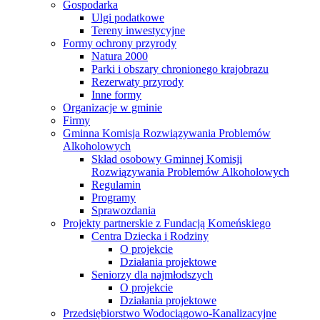
Gospodarka
Ulgi podatkowe
Tereny inwestycyjne
Formy ochrony przyrody
Natura 2000
Parki i obszary chronionego krajobrazu
Rezerwaty przyrody
Inne formy
Organizacje w gminie
Firmy
Gminna Komisja Rozwiązywania Problemów
Alkoholowych
Skład osobowy Gminnej Komisji
Rozwiązywania Problemów Alkoholowych
Regulamin
Programy
Sprawozdania
Projekty partnerskie z Fundacją Komeńskiego
Centra Dziecka i Rodziny
O projekcie
Działania projektowe
Seniorzy dla najmłodszych
O projekcie
Działania projektowe
Przedsiębiorstwo Wodociągowo-Kanalizacyjne