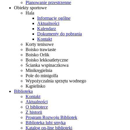
Planowanie przestrzenne
Obiekty sportowe
Hala
Informacje ogólne
Aktualności
Kalendarz
Dokumenty do pobrania
Kontakt
Korty tenisowe
Boisko trawiaste
Boisko Orlik
Boisko lekkoatletyczne
Ścianka wspinaczkowa
Minikręgielnia
Pole do minigolfa
Wypożyczalnia sprzętu wodnego
Kąpielisko
Biblioteka
Kontakt
Aktualności
O bibliotece
Z historii
Program Rozwoju Bibliotek
Biblioteka lubi smyka
Katalog on-line biblioteki