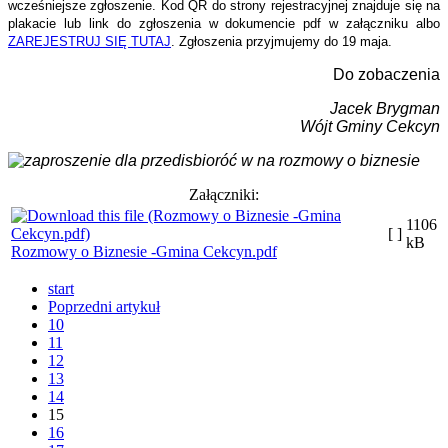
wcześniejsze zgłoszenie. Kod QR do strony rejestracyjnej znajduje się na
plakacie lub link do zgłoszenia w dokumencie pdf w załączniku albo
ZAREJESTRUJ SIĘ TUTAJ
. Zgłoszenia przyjmujemy do 19 maja.
Do zobaczenia
Jacek Brygman
Wójt Gminy Cekcyn
Załączniki:
1106
[ ]
kB
Rozmowy o Biznesie -Gmina Cekcyn.pdf
start
Poprzedni artykuł
10
11
12
13
14
15
16