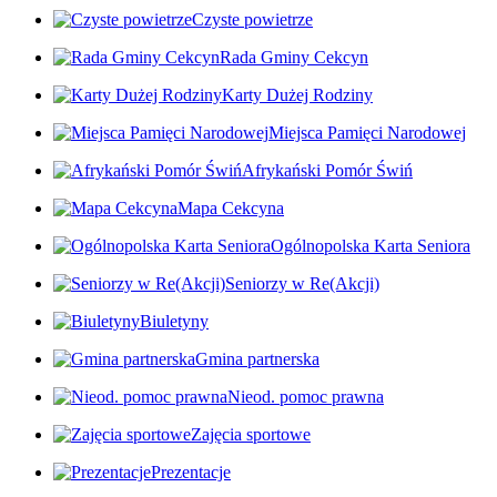
Czyste powietrze
Rada Gminy Cekcyn
Karty Dużej Rodziny
Miejsca Pamięci Narodowej
Afrykański Pomór Świń
Mapa Cekcyna
Ogólnopolska Karta Seniora
Seniorzy w Re(Akcji)
Biuletyny
Gmina partnerska
Nieod. pomoc prawna
Zajęcia sportowe
Prezentacje