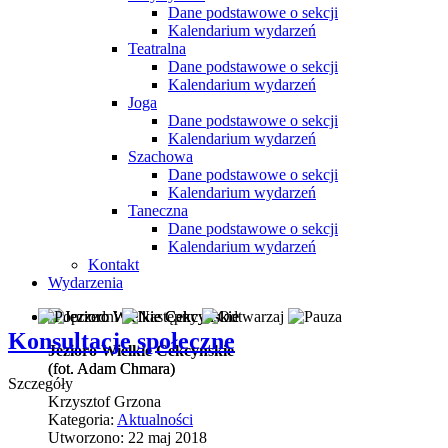
Dane podstawowe o sekcji
Kalendarium wydarzeń
Teatralna
Dane podstawowe o sekcji
Kalendarium wydarzeń
Joga
Dane podstawowe o sekcji
Kalendarium wydarzeń
Szachowa
Dane podstawowe o sekcji
Kalendarium wydarzeń
Taneczna
Dane podstawowe o sekcji
Kalendarium wydarzeń
Kontakt
Wydarzenia
Konsultacje społeczne
Jezioro Wielkie Cekcyńskie
(fot. Adam Chmara)
(fot. Adam Chmara)
Szczegóły
Krzysztof Grzona
Kategoria:
Aktualności
Utworzono: 22 maj 2018