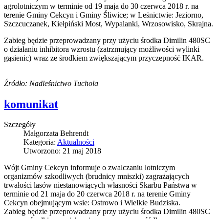
agrolotniczym w terminie od 19 maja do 30 czerwca 2018 r. na
terenie Gminy Cekcyn i Gminy Śliwice; w Leśnictwie: Jeziorno,
Szczcuczanek, Kiełpiński Most, Wypalanki, Wrzosowisko, Skrajna.
Zabieg będzie przeprowadzany przy użyciu środka Dimilin 480SC
o działaniu inhibitora wzrostu (zatrzmujący możliwości wylinki
gąsienic) wraz ze środkiem zwiększającym przyczepność IKAR.
Źródło: Nadleśnictwo Tuchola
komunikat
Szczegóły
Małgorzata Behrendt
Kategoria:
Aktualności
Utworzono: 21 maj 2018
Wójt Gminy Cekcyn informuje o zwalczaniu lotniczym
organizmów szkodliwych (brudnicy mniszki) zagrażających
trwałości lasów niestanowiących własności Skarbu Państwa w
terminie od 21 maja do 20 czerwca 2018 r. na terenie Gminy
Cekcyn obejmującym wsie: Ostrowo i Wielkie Budziska.
Zabieg będzie przeprowadzany przy użyciu środka Dimilin 480SC