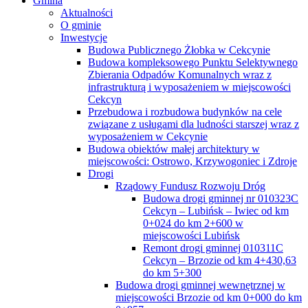
Gmina
Aktualności
O gminie
Inwestycje
Budowa Publicznego Żłobka w Cekcynie
Budowa kompleksowego Punktu Selektywnego
Zbierania Odpadów Komunalnych wraz z
infrastrukturą i wyposażeniem w miejscowości
Cekcyn
Przebudowa i rozbudowa budynków na cele
związane z usługami dla ludności starszej wraz z
wyposażeniem w Cekcynie
Budowa obiektów małej architektury w
miejscowości: Ostrowo, Krzywogoniec i Zdroje
Drogi
Rządowy Fundusz Rozwoju Dróg
Budowa drogi gminnej nr 010323C
Cekcyn – Lubińsk – Iwiec od km
0+024 do km 2+600 w
miejscowości Lubińsk
Remont drogi gminnej 010311C
Cekcyn – Brzozie od km 4+430,63
do km 5+300
Budowa drogi gminnej wewnętrznej w
miejscowości Brzozie od km 0+000 do km