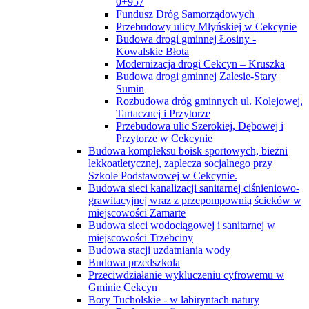
0+957
Fundusz Dróg Samorządowych
Przebudowy ulicy Młyńskiej w Cekcynie
Budowa drogi gminnej Łosiny -
Kowalskie Błota
Modernizacja drogi Cekcyn – Kruszka
Budowa drogi gminnej Zalesie-Stary
Sumin
Rozbudowa dróg gminnych ul. Kolejowej,
Tartacznej i Przytorze
Przebudowa ulic Szerokiej, Dębowej i
Przytorze w Cekcynie
Budowa kompleksu boisk sportowych, bieżni
lekkoatletycznej, zaplecza socjalnego przy
Szkole Podstawowej w Cekcynie.
Budowa sieci kanalizacji sanitarnej ciśnieniowo-
grawitacyjnej wraz z przepompownią ścieków w
miejscowości Zamarte
Budowa sieci wodociągowej i sanitarnej w
miejscowości Trzebciny
Budowa stacji uzdatniania wody
Budowa przedszkola
Przeciwdziałanie wykluczeniu cyfrowemu w
Gminie Cekcyn
Bory Tucholskie - w labiryntach natury