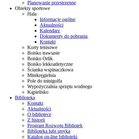
Planowanie przestrzenne
Obiekty sportowe
Hala
Informacje ogólne
Aktualności
Kalendarz
Dokumenty do pobrania
Kontakt
Korty tenisowe
Boisko trawiaste
Boisko Orlik
Boisko lekkoatletyczne
Ścianka wspinaczkowa
Minikręgielnia
Pole do minigolfa
Wypożyczalnia sprzętu wodnego
Kąpielisko
Biblioteka
Kontakt
Aktualności
O bibliotece
Z historii
Program Rozwoju Bibliotek
Biblioteka lubi smyka
Katalog on-line biblioteki