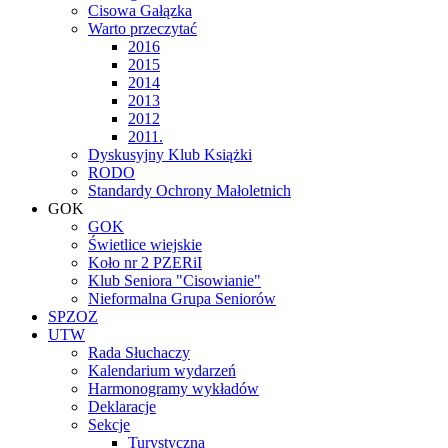
Cisowa Gałązka
Warto przeczytać
2016
2015
2014
2013
2012
2011.
Dyskusyjny Klub Książki
RODO
Standardy Ochrony Małoletnich
GOK
GOK
Świetlice wiejskie
Koło nr 2 PZERiI
Klub Seniora "Cisowianie"
Nieformalna Grupa Seniorów
SPZOZ
UTW
Rada Słuchaczy
Kalendarium wydarzeń
Harmonogramy wykładów
Deklaracje
Sekcje
Turystyczna