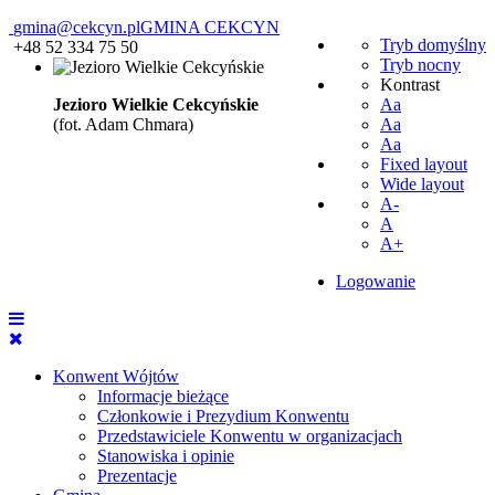
gmina@cekcyn.pl
GMINA CEKCYN
Tryb domyślny
+48 52 334 75 50
Tryb nocny
Kontrast
Jezioro Wielkie Cekcyńskie
Aa
(fot. Adam Chmara)
Aa
Aa
Fixed layout
Wide layout
A-
A
A+
Logowanie
Konwent Wójtów
Informacje bieżące
Członkowie i Prezydium Konwentu
Przedstawiciele Konwentu w organizacjach
Stanowiska i opinie
Prezentacje