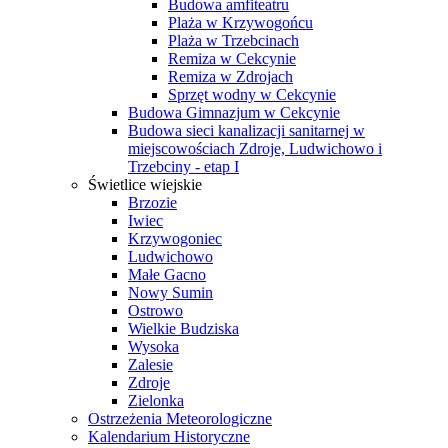
Budowa amfiteatru
Plaża w Krzywogońcu
Plaża w Trzebcinach
Remiza w Cekcynie
Remiza w Zdrojach
Sprzęt wodny w Cekcynie
Budowa Gimnazjum w Cekcynie
Budowa sieci kanalizacji sanitarnej w
miejscowościach Zdroje, Ludwichowo i
Trzebciny - etap I
Świetlice wiejskie
Brzozie
Iwiec
Krzywogoniec
Ludwichowo
Małe Gacno
Nowy Sumin
Ostrowo
Wielkie Budziska
Wysoka
Zalesie
Zdroje
Zielonka
Ostrzeżenia Meteorologiczne
Kalendarium Historyczne