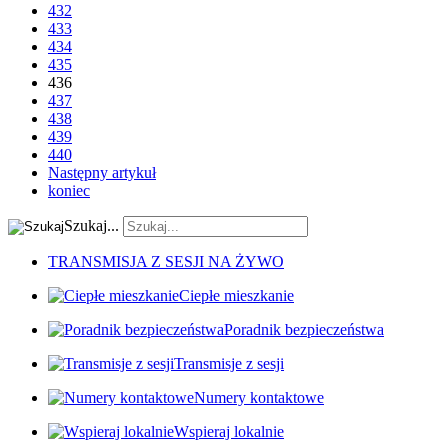
432
433
434
435
436
437
438
439
440
Następny artykuł
koniec
Szukaj...
TRANSMISJA Z SESJI NA ŻYWO
Ciepłe mieszkanie
Poradnik bezpieczeństwa
Transmisje z sesji
Numery kontaktowe
Wspieraj lokalnie