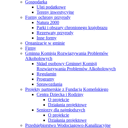
Gospodarka
Ulgi podatkowe
Tereny inwestycyjne
Formy ochrony przyrody
Natura 2000
Parki i obszary chronionego krajobrazu
Rezerwaty przyrody
Inne formy
Organizacje w gminie
Firmy
Gminna Komisja Rozwiązywania Problemów
Alkoholowych
Skład osobowy Gminnej Komisji
Rozwiązywania Problemów Alkoholowych
Regulamin
Programy
Sprawozdania
Projekty partnerskie z Fundacją Komeńskiego
Centra Dziecka i Rodziny
O projekcie
Działania projektowe
Seniorzy dla najmłodszych
O projekcie
Działania projektowe
Przedsiębiorstwo Wodociągowo-Kanalizacyjne