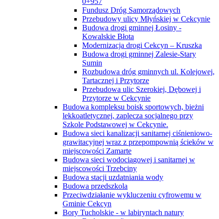
0+957
Fundusz Dróg Samorządowych
Przebudowy ulicy Młyńskiej w Cekcynie
Budowa drogi gminnej Łosiny -
Kowalskie Błota
Modernizacja drogi Cekcyn – Kruszka
Budowa drogi gminnej Zalesie-Stary
Sumin
Rozbudowa dróg gminnych ul. Kolejowej,
Tartacznej i Przytorze
Przebudowa ulic Szerokiej, Dębowej i
Przytorze w Cekcynie
Budowa kompleksu boisk sportowych, bieżni
lekkoatletycznej, zaplecza socjalnego przy
Szkole Podstawowej w Cekcynie.
Budowa sieci kanalizacji sanitarnej ciśnieniowo-
grawitacyjnej wraz z przepompownią ścieków w
miejscowości Zamarte
Budowa sieci wodociągowej i sanitarnej w
miejscowości Trzebciny
Budowa stacji uzdatniania wody
Budowa przedszkola
Przeciwdziałanie wykluczeniu cyfrowemu w
Gminie Cekcyn
Bory Tucholskie - w labiryntach natury