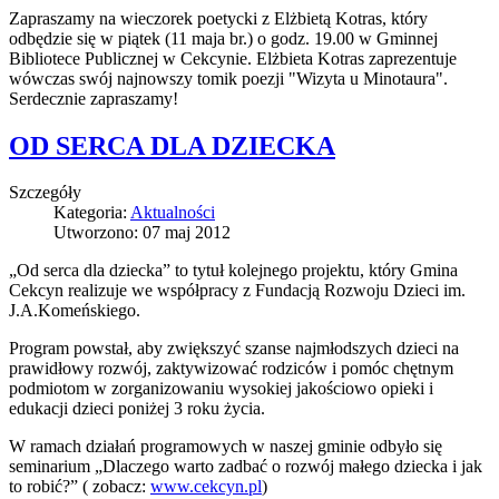
Zapraszamy na wieczorek poetycki z Elżbietą Kotras, który
odbędzie się w piątek (11 maja br.) o godz. 19.00 w Gminnej
Bibliotece Publicznej w Cekcynie. Elżbieta Kotras zaprezentuje
wówczas swój najnowszy tomik poezji "Wizyta u Minotaura".
Serdecznie zapraszamy!
OD SERCA DLA DZIECKA
Szczegóły
Kategoria:
Aktualności
Utworzono: 07 maj 2012
„Od serca dla dziecka” to tytuł kolejnego projektu, który Gmina
Cekcyn realizuje we współpracy z Fundacją Rozwoju Dzieci im.
J.A.Komeńskiego.
Program powstał, aby zwiększyć szanse najmłodszych dzieci na
prawidłowy rozwój, zaktywizować rodziców i pomóc chętnym
podmiotom w zorganizowaniu wysokiej jakościowo opieki i
edukacji dzieci poniżej 3 roku życia.
W ramach działań programowych w naszej gminie odbyło się
seminarium „Dlaczego warto zadbać o rozwój małego dziecka i jak
to robić?” ( zobacz:
www.cekcyn.pl
)