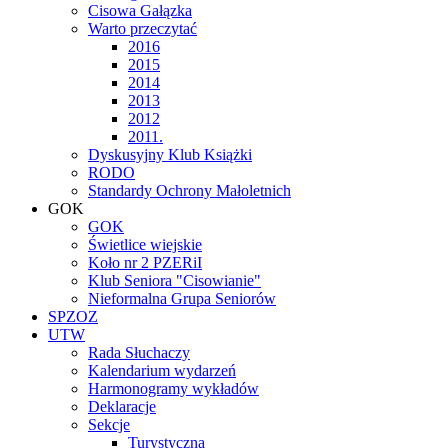
Cisowa Gałązka
Warto przeczytać
2016
2015
2014
2013
2012
2011.
Dyskusyjny Klub Książki
RODO
Standardy Ochrony Małoletnich
GOK
GOK
Świetlice wiejskie
Koło nr 2 PZERiI
Klub Seniora "Cisowianie"
Nieformalna Grupa Seniorów
SPZOZ
UTW
Rada Słuchaczy
Kalendarium wydarzeń
Harmonogramy wykładów
Deklaracje
Sekcje
Turystyczna