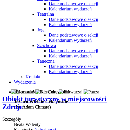
Dane podstawowe o sekcji
Kalendarium wydarzeń
Teatralna
Dane podstawowe o sekcji
Kalendarium wydarzeń
Joga
Dane podstawowe o sekcji
Kalendarium wydarzeń
Szachowa
Dane podstawowe o sekcji
Kalendarium wydarzeń
Taneczna
Dane podstawowe o sekcji
Kalendarium wydarzeń
Kontakt
Wydarzenia
Obiekt turystyczny w miejscowości
Jezioro Wielkie Cekcyńskie
Zdroje
(fot. Adam Chmara)
(fot. Adam Chmara)
Szczegóły
Beata Walenty
Kategoria:
Aktualności