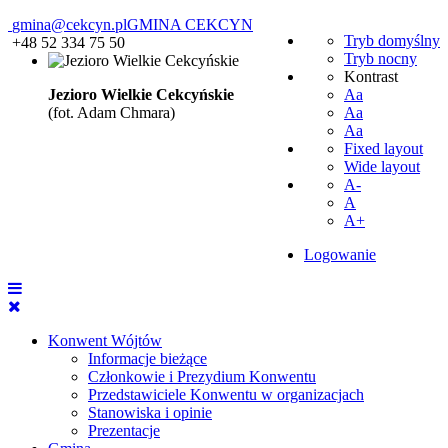
gmina@cekcyn.pl
GMINA CEKCYN
Tryb domyślny
+48 52 334 75 50
Tryb nocny
Kontrast
Jezioro Wielkie Cekcyńskie
Aa
(fot. Adam Chmara)
Aa
Aa
Fixed layout
Wide layout
A-
A
A+
Logowanie
Konwent Wójtów
Informacje bieżące
Członkowie i Prezydium Konwentu
Przedstawiciele Konwentu w organizacjach
Stanowiska i opinie
Prezentacje