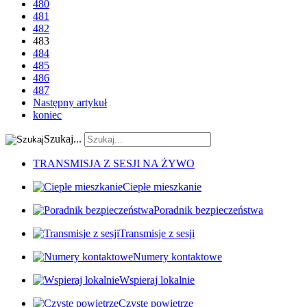
480
481
482
483
484
485
486
487
Następny artykuł
koniec
Szukaj...
TRANSMISJA Z SESJI NA ŻYWO
Ciepłe mieszkanie
Poradnik bezpieczeństwa
Transmisje z sesji
Numery kontaktowe
Wspieraj lokalnie
Czyste powietrze