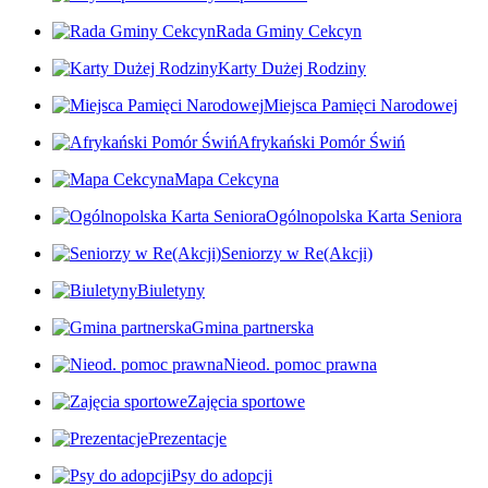
Rada Gminy Cekcyn
Karty Dużej Rodziny
Miejsca Pamięci Narodowej
Afrykański Pomór Świń
Mapa Cekcyna
Ogólnopolska Karta Seniora
Seniorzy w Re(Akcji)
Biuletyny
Gmina partnerska
Nieod. pomoc prawna
Zajęcia sportowe
Prezentacje
Psy do adopcji