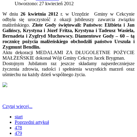
Utworzono: 27 kwiecień 2012
W dniu
26 kwietnia 2012
r. w Urzędzie Gminy w Cekcynie
odbyła się uroczystość z okazji jubileuszy zawarcia związku
małżeńskiego.
Złote Gody świętowali: Państwo: Elżbieta i Jan
Galińscy, Krystyna i Józef Fritza, Krystyna i Tadeusz Wasiela,
Bernadeta i Zygfryd Muchowscy. Diamentowe Gody – 60 – tą
rocznicę pożycia małżeńskiego obchodzili państwo Urszula i
Zygmunt Bendlin.
Aktu dekoracji MEDALAMI ZA DŁUGOLETNIE POŻYCIE
MAŁŻEŃSKIE dokonał Wójt Gminy Cekcyn Jacek Brygman.
Dostojnym Jubilatom raz jeszcze składamy najserdeczniejsze
życzenia zdrowia, radości i spełnienia wszystkich marzeń oraz
uśmiechu na każdy dzień wspólnego życia.
Czytaj więcej...
start
Poprzedni artykuł
478
479