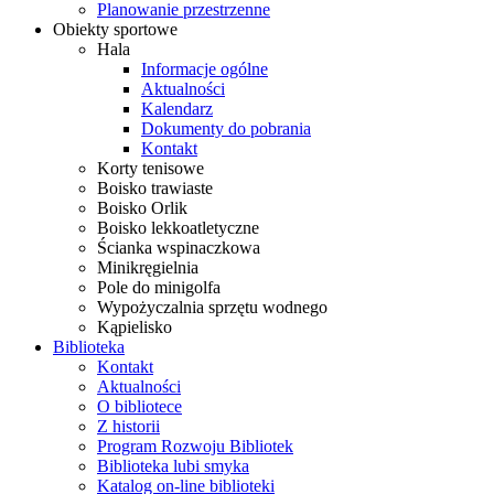
Planowanie przestrzenne
Obiekty sportowe
Hala
Informacje ogólne
Aktualności
Kalendarz
Dokumenty do pobrania
Kontakt
Korty tenisowe
Boisko trawiaste
Boisko Orlik
Boisko lekkoatletyczne
Ścianka wspinaczkowa
Minikręgielnia
Pole do minigolfa
Wypożyczalnia sprzętu wodnego
Kąpielisko
Biblioteka
Kontakt
Aktualności
O bibliotece
Z historii
Program Rozwoju Bibliotek
Biblioteka lubi smyka
Katalog on-line biblioteki