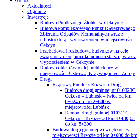
Gmina
Aktualności
O gminie
Inwestycje
Budowa Publicznego Żłobka w Cekcynie
Budowa kompleksowego Punktu Selektywnego
Zbierania Odpadów Komunalnych wraz z
infrastrukturą i wyposażeniem w miejscowości
Cekcyn
Przebudowa i rozbudowa budynków na cele
związane z usługami dla ludności starszej wraz z
wyposażeniem w Cekcynie
Budowa obiektów małej architektury w
miejscowości: Ostrowo, Krzywogoniec i Zdroje
Drogi
Rządowy Fundusz Rozwoju Dróg
Budowa drogi gminnej nr 010323C
Cekcyn – Lubińsk – Iwiec od km
0+024 do km 2+600 w
miejscowości Lubińsk
Remont drogi gminnej 010311C
Cekcyn – Brzozie od km 4+430,63
do km 5+300
Budowa drogi gminnej wewnętrznej w
miejscowości Brzozie od km 0+000 do km