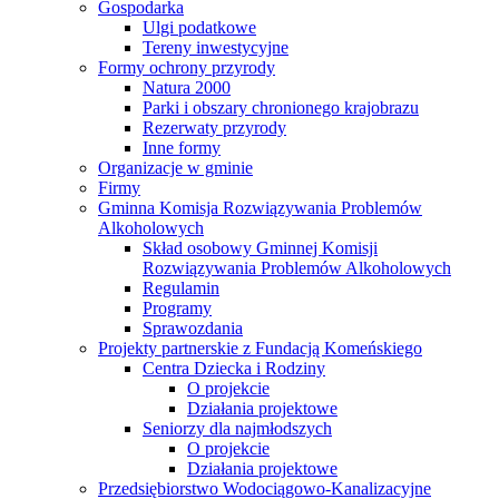
Gospodarka
Ulgi podatkowe
Tereny inwestycyjne
Formy ochrony przyrody
Natura 2000
Parki i obszary chronionego krajobrazu
Rezerwaty przyrody
Inne formy
Organizacje w gminie
Firmy
Gminna Komisja Rozwiązywania Problemów
Alkoholowych
Skład osobowy Gminnej Komisji
Rozwiązywania Problemów Alkoholowych
Regulamin
Programy
Sprawozdania
Projekty partnerskie z Fundacją Komeńskiego
Centra Dziecka i Rodziny
O projekcie
Działania projektowe
Seniorzy dla najmłodszych
O projekcie
Działania projektowe
Przedsiębiorstwo Wodociągowo-Kanalizacyjne