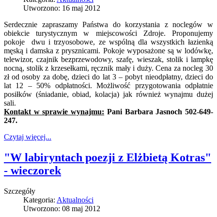
Utworzono: 16 maj 2012
Serdecznie zapraszamy Państwa do korzystania z noclegów w
obiekcie turystycznym w miejscowości Zdroje. Proponujemy
pokoje dwu i trzyosobowe, ze wspólną dla wszystkich łazienką
męską i damska z prysznicami. Pokoje wyposażone są w lodówkę,
telewizor, czajnik bezprzewodowy, szafę, wieszak, stolik i lampkę
nocną, stolik z krzesełkami, ręcznik mały i duży. Cena za nocleg 30
zł od osoby za dobę, dzieci do lat 3 – pobyt nieodpłatny, dzieci do
lat 12 – 50% odpłatności. Możliwość przygotowania odpłatnie
posiłków (śniadanie, obiad, kolacja) jak również wynajmu dużej
sali.
Kontakt w sprawie wynajmu:
Pani Barbara Jasnoch 502-649-
247.
Czytaj więcej...
"W labiryntach poezji z Elżbietą Kotras"
- wieczorek
Szczegóły
Kategoria:
Aktualności
Utworzono: 08 maj 2012