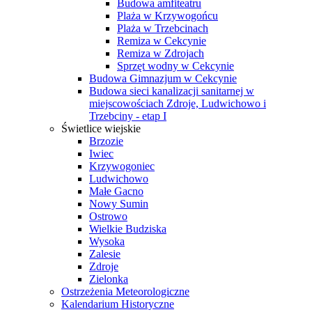
Budowa amfiteatru
Plaża w Krzywogońcu
Plaża w Trzebcinach
Remiza w Cekcynie
Remiza w Zdrojach
Sprzęt wodny w Cekcynie
Budowa Gimnazjum w Cekcynie
Budowa sieci kanalizacji sanitarnej w
miejscowościach Zdroje, Ludwichowo i
Trzebciny - etap I
Świetlice wiejskie
Brzozie
Iwiec
Krzywogoniec
Ludwichowo
Małe Gacno
Nowy Sumin
Ostrowo
Wielkie Budziska
Wysoka
Zalesie
Zdroje
Zielonka
Ostrzeżenia Meteorologiczne
Kalendarium Historyczne