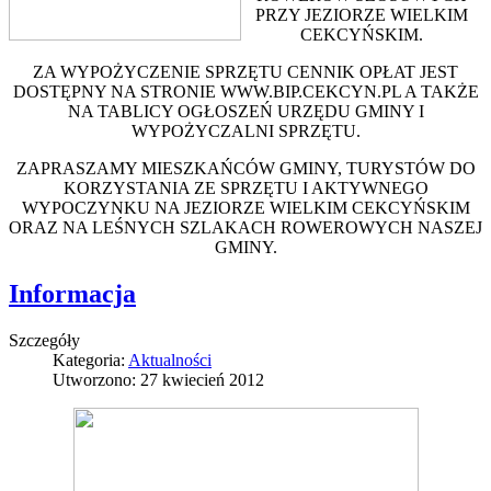
PRZY JEZIORZE WIELKIM
CEKCYŃSKIM.
ZA WYPOŻYCZENIE SPRZĘTU CENNIK OPŁAT JEST
DOSTĘPNY NA STRONIE WWW.BIP.CEKCYN.PL A TAKŻE
NA TABLICY OGŁOSZEŃ URZĘDU GMINY I
WYPOŻYCZALNI SPRZĘTU.
ZAPRASZAMY MIESZKAŃCÓW GMINY, TURYSTÓW DO
KORZYSTANIA ZE SPRZĘTU I AKTYWNEGO
WYPOCZYNKU NA JEZIORZE WIELKIM CEKCYŃSKIM
ORAZ NA LEŚNYCH SZLAKACH ROWEROWYCH NASZEJ
GMINY.
Informacja
Szczegóły
Kategoria:
Aktualności
Utworzono: 27 kwiecień 2012