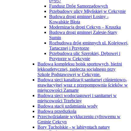
0+957
Fundusz Dróg Samorządowych
Przebudowy ulicy Młyńskiej w Cekcynie
Budowa drogi gminnej Łosiny -
Kowalskie Błota
Modernizacja drogi Cekcyn – Kruszka
Budowa drogi gminnej Zalesie-Stary
Sumin
Rozbudowa dróg gminnych ul. Kolejowej,
Tartacznej i Przytorze
Przebudowa ulic Szerokiej, Dębowej i
Przytorze w Cekcynie
Budowa kompleksu boisk sportowych, bieżni
lekkoatletycznej, zaplecza socjalnego przy
Szkole Podstawowej w Cekcynie.
Budowa sieci kanalizacji sanitarnej ciśnieniowo-
grawitacyjnej wraz z przepompownią ścieków w
miejscowości Zamarte
Budowa sieci wodociągowej i sanitarnej w
miejscowości Trzebciny
Budowa stacji uzdatniania wody
Budowa przedszkola
Przeciwdziałanie wykluczeniu cyfrowemu w
Gminie Cekcyn
Bory Tucholskie - w labiryntach natury