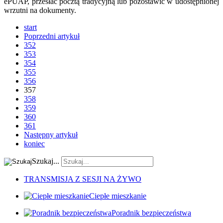
ePUAP, przesłać pocztą tradycyjną lub pozostawić w udostępnionej
wrzutni na dokumenty.
start
Poprzedni artykuł
352
353
354
355
356
357
358
359
360
361
Następny artykuł
koniec
Szukaj...
TRANSMISJA Z SESJI NA ŻYWO
Ciepłe mieszkanie
Poradnik bezpieczeństwa