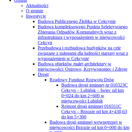
Gmina
Aktualności
O gminie
Inwestycje
Budowa Publicznego Żłobka w Cekcynie
Budowa kompleksowego Punktu Selektywnego
Zbierania Odpadów Komunalnych wraz z
infrastrukturą i wyposażeniem w miejscowości
Cekcyn
Przebudowa i rozbudowa budynków na cele
związane z usługami dla ludności starszej wraz z
wyposażeniem w Cekcynie
Budowa obiektów małej architektury w
miejscowości: Ostrowo, Krzywogoniec i Zdroje
Drogi
Rządowy Fundusz Rozwoju Dróg
Budowa drogi gminnej nr 010323C
Cekcyn – Lubińsk – Iwiec od km
0+024 do km 2+600 w
miejscowości Lubińsk
Remont drogi gminnej 010311C
Cekcyn – Brzozie od km 4+430,63
do km 5+300
Budowa drogi gminnej wewnętrznej w
miejscowości Brzozie od km 0+000 do km