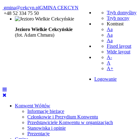
gmina@cekcyn.pl
GMINA CEKCYN
Tryb domyślny
+48 52 334 75 50
Tryb nocny
Kontrast
Jezioro Wielkie Cekcyńskie
Aa
(fot. Adam Chmara)
Aa
Aa
Fixed layout
Wide layout
A-
A
A+
Logowanie
Konwent Wójtów
Informacje bieżące
Członkowie i Prezydium Konwentu
Przedstawiciele Konwentu w organizacjach
Stanowiska i opinie
Prezentacje