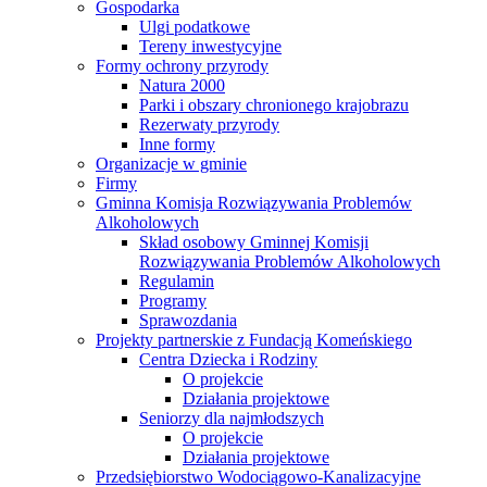
Gospodarka
Ulgi podatkowe
Tereny inwestycyjne
Formy ochrony przyrody
Natura 2000
Parki i obszary chronionego krajobrazu
Rezerwaty przyrody
Inne formy
Organizacje w gminie
Firmy
Gminna Komisja Rozwiązywania Problemów
Alkoholowych
Skład osobowy Gminnej Komisji
Rozwiązywania Problemów Alkoholowych
Regulamin
Programy
Sprawozdania
Projekty partnerskie z Fundacją Komeńskiego
Centra Dziecka i Rodziny
O projekcie
Działania projektowe
Seniorzy dla najmłodszych
O projekcie
Działania projektowe
Przedsiębiorstwo Wodociągowo-Kanalizacyjne