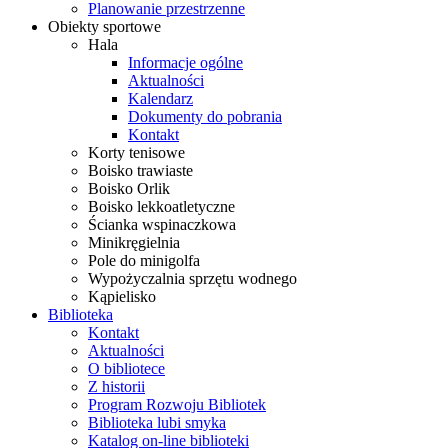
Planowanie przestrzenne
Obiekty sportowe
Hala
Informacje ogólne
Aktualności
Kalendarz
Dokumenty do pobrania
Kontakt
Korty tenisowe
Boisko trawiaste
Boisko Orlik
Boisko lekkoatletyczne
Ścianka wspinaczkowa
Minikręgielnia
Pole do minigolfa
Wypożyczalnia sprzętu wodnego
Kąpielisko
Biblioteka
Kontakt
Aktualności
O bibliotece
Z historii
Program Rozwoju Bibliotek
Biblioteka lubi smyka
Katalog on-line biblioteki