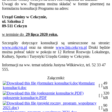
Uwagi do ww. Programu można składać w formie pisemnej na
formularzu konsultacji Programu na adres:
Urząd Gminy w Cekcynie,
ul. Szkolna 2
89-511 Cekcyn
w terminie do
29 lipca 2020 roku.
Szczegóły dotyczące konsultacji są umieszczone na stronie:
www.cekcyn.pl
oraz na stronie
www.bip.cekcyn.pl
Druki będzie
można pobrać także w pokoju nr 12 Referat Rozwoju Lokalnego,
Kultury, Sportu i Turystyki Urzędu Gminy w Cekcynie.
Informacji na ww. temat udziela Justyna Wilkiewicz, tel. 52 33 47
555.
Załączniki:
formularz
49
[ ]
konsultacji.doc
kB
320
[ ]
ogłoszenie konsultacje.PDF
kB
90
[ ]
kB