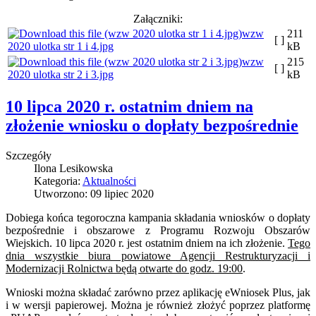
Załączniki:
wzw
211
[ ]
2020 ulotka str 1 i 4.jpg
kB
wzw
215
[ ]
2020 ulotka str 2 i 3.jpg
kB
10 lipca 2020 r. ostatnim dniem na
złożenie wniosku o dopłaty bezpośrednie
Szczegóły
Ilona Lesikowska
Kategoria:
Aktualności
Utworzono: 09 lipiec 2020
Dobiega końca tegoroczna kampania składania wniosków o dopłaty
bezpośrednie i obszarowe z Programu Rozwoju Obszarów
Wiejskich. 10 lipca 2020 r. jest ostatnim dniem na ich złożenie.
Tego
dnia wszystkie biura powiatowe Agencji Restrukturyzacji i
Modernizacji Rolnictwa będą otwarte do godz. 19:00
.
Wnioski można składać zarówno przez aplikację eWniosek Plus, jak
i w wersji papierowej. Można je również złożyć poprzez platformę