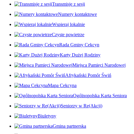
Transmisje z sesji
Numery kontaktowe
Wspieraj lokalnie
Czyste powietrze
Rada Gminy Cekcyn
Karty Dużej Rodziny
Miejsca Pamięci Narodowej
Afrykański Pomór Świń
Mapa Cekcyna
Ogólnopolska Karta Seniora
Seniorzy w Re(Akcji)
Biuletyny
Gmina partnerska