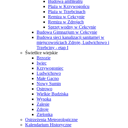
Budowa amfiteatru
Plaża w Krzywogońcu
Plaża w Trzebcinach
Remiza w Cekcynie
Remiza w Zdrojach
Sprzęt wodny w Cekcynie
Budowa Gimnazjum w Cekcynie
Budowa sieci kanalizacji sanitarnej w
miejscowościach Zdroje, Ludwichowo i
Trzebciny - etap I
Świetlice wiejskie
Brzozie
Iwiec
Krzywogoniec
Ludwichowo
Małe Gacno
Nowy Sumin
Ostrowo
Wielkie Budziska
Wysoka
Zalesie
Zdroje
Zielonka
Ostrzeżenia Meteorologiczne
Kalendarium Historyczne