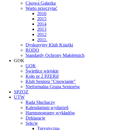
Cisowa Gałązka
Warto przeczytać
2016
2015
2014
2013
2012
2011.
Dyskusyjny Klub Książki
RODO
Standardy Ochrony Małoletnich
GOK
GOK
Świetlice wiejskie
Koło nr 2 PZERiI
Klub Seniora "Cisowianie"
Nieformalna Grupa Seniorów
SPZOZ
UTW
Rada Słuchaczy
Kalendarium wydarzeń
Harmonogramy wykładów
Deklaracje
Sekcje
Turystyczna