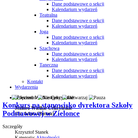
Dane podstawowe o sekcji
Kalendarium wydarzeń
Teatralna
Dane podstawowe o sekcji
Kalendarium wydarzeń
Joga
Dane podstawowe o sekcji
Kalendarium wydarzeń
Szachowa
Dane podstawowe o sekcji
Kalendarium wydarzeń
Taneczna
Dane podstawowe o sekcji
Kalendarium wydarzeń
Kontakt
Wydarzenia
Konkurs na stanowisko dyrektora Szkoły
Jezioro Wielkie Cekcyńskie
Podstawowej w Zielonce
(fot. Adam Chmara)
(fot. Adam Chmara)
Szczegóły
Krzysztof Stanek
Kategoria:
Aktualności